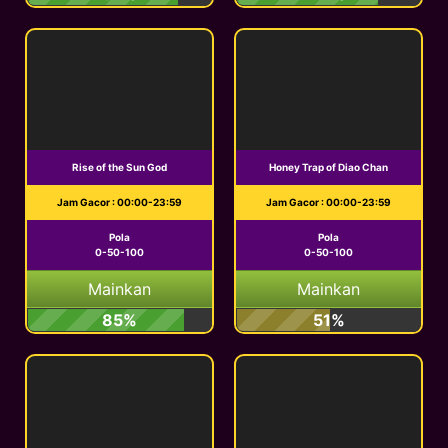
Rise of the Sun God
Honey Trap of Diao Chan
Jam Gacor : 00:00-23:59
Jam Gacor : 00:00-23:59
Pola
Pola
0-50-100
0-50-100
Mainkan
Mainkan
85%
51%