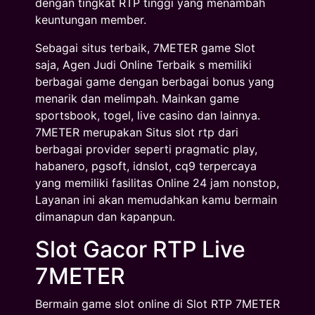
dengan tingkat RTP tinggi yang menambah
keuntungan member.
Sebagai situs terbaik, 7METER game Slot
saja, Agen Judi Online Terbaik s memiliki
berbagai game dengan berbagai bonus yang
menarik dan melimpah. Mainkan game
sportsbook, togel, live casino dan lainnya.
7METER merupakan Situs slot rtp dari
berbagai provider seperti pragmatic play,
habanero, pgsoft, idnslot, cq9 terpercaya
yang memiliki fasilitas Online 24 jam nonstop,
Layanan ini akan memudahkan kamu bermain
dimanapun dan kapanpun.
Slot Gacor RTP Live
7METER
Bermain game slot online di Slot RTP 7METER