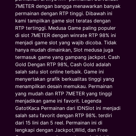
7METER dengan bangga menawarkan banyak
permainan dengan RTP tinggi. Dibawah ini
kami tampilkan game slot teratas dengan
RTP tertinggi. Medusa Game paling populer
di slot 7METER dengan winrate RTP 98% ini
menjadi game slot yang wajib dicoba. Tidak
hanya mudah dimainkan, Slot medusa juga
termasuk game yang gampang jackpot. Cash
Gold Dengan RTP 98%, Cash Gold adalah
salah satu slot online terbaik. Game ini
menyertakan grafik berkualitas tinggi yang
menampilkan desain memukau. Permainan
yang mudah dan RTP 7METER yang tinggi
menjadikan game ini favorit. Legenda
GatotKaca Permainan dari IDNSlot ini menjadi
salah satu favorit dengan RTP 98%. terdiri
dari 15 lini dan 5 reel. Permainan ini di
lengkapi dengan Jackpot,Wild, dan Free