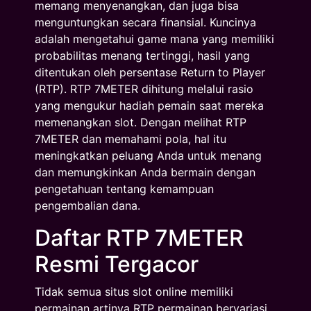
memang menyenangkan, dan juga bisa
menguntungkan secara finansial. Kuncinya
adalah mengetahui game mana yang memiliki
probabilitas menang tertinggi, hasil yang
ditentukan oleh persentase Return to Player
(RTP). RTP 7METER dihitung melalui rasio
yang mengukur hadiah pemain saat mereka
memenangkan slot. Dengan melihat RTP
7METER dan memahami pola, hal itu
meningkatkan peluang Anda untuk menang
dan memungkinkan Anda bermain dengan
pengetahuan tentang kemampuan
pengembalian dana.
Daftar RTP 7METER
Resmi Tergacor
Tidak semua situs slot online memiliki
permainan artinya RTP permainan bervariasi.