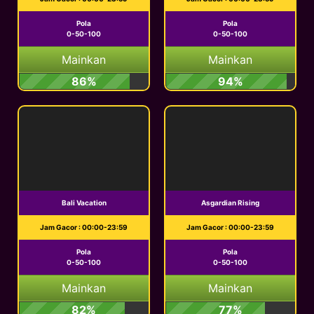
Pola
Pola
0-50-100
0-50-100
Mainkan
Mainkan
86%
94%
Bali Vacation
Asgardian Rising
Jam Gacor : 00:00-23:59
Jam Gacor : 00:00-23:59
Pola
Pola
0-50-100
0-50-100
Mainkan
Mainkan
82%
77%