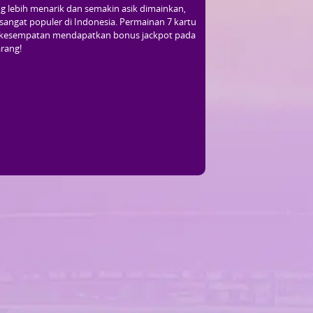
g lebih menarik dan semakin asik dimainkan,
angat populer di Indonesia. Permainan 7 kartu
ih kesempatan mendapatkan bonus jackpot pada
arang!