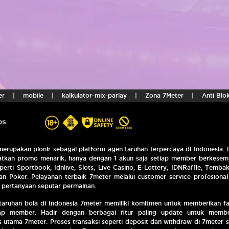
er
|
mobile
|
kalkulator-mix-parlay
|
Zona 7Meter
|
Anti Blok
erupakan pionir sebagai platform agen taruhan terpercaya di Indonesia. 
tkan promo menarik, hanya dengan 1 akun saja setiap member berkesem
ti Sportbook, Idnlive, Slots, Live Casino, E-Lottery, IDNRaffle, Tembak
an Poker. Pelayanan terbaik 7meter melalui customer service profesional
 pertanyaan seputar permainan.
aruhan bola di Indonesia 7meter memiliki komitmen untuk memberikan fas
iap member. Hadir dengan berbagai fitur paling update untuk membe
 utama 7meter. Proses transaksi seperti deposit dan withdraw di 7meter 