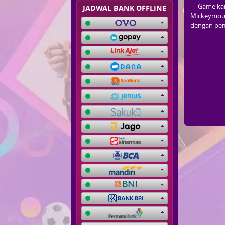
Game kar
JADWAL BANK OFFLINE
Mickeymous
dengan pem