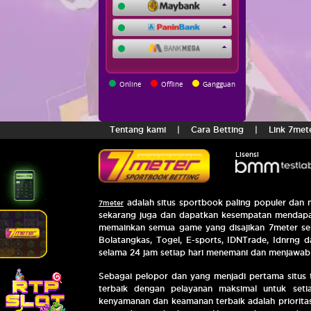
Online
Offline
Gangguan
Tentang kami
|
Cara Betting
|
Link 7met
Lisensi
adalah situs sportbook paling populer dan m
7meter
sekarang juga dan dapatkan kesempatan mendapa
memainkan semua game yang disajikan 7meter seper
Bolatangkas, Togel, E-sports, IDNTrade, Idnrng d
selama 24 jam setiap hari menemani dan menjawab
Sebagai pelopor dan yang menjadi pertama situs t
terbaik dengan pelayanan maksimal untuk set
kenyamanan dan keamanan terbaik adalah prioritas